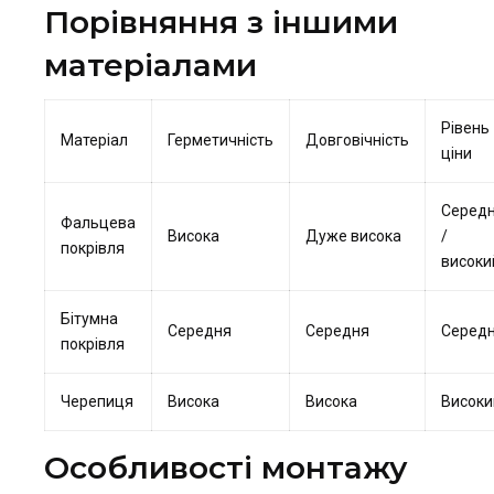
Порівняння з іншими
матеріалами
Рівень
Матеріал
Герметичність
Довговічність
ціни
Середн
Фальцева
Висока
Дуже висока
/
покрівля
високи
Бітумна
Середня
Середня
Середн
покрівля
Черепиця
Висока
Висока
Високи
Особливості монтажу