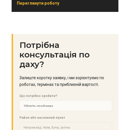
Переглянути роботу
Потрібна
консультація по
даху?
Залиште коротку заявку, і ми зорієнтуємо по
роботах, термінах та приблизній вартості.
Що потрібно зробити?
Район або населений пункт