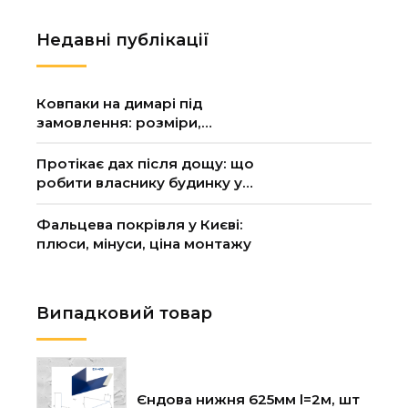
Недавні публікації
Ковпаки на димарі під
замовлення: розміри,
матеріал, ціна
Протікає дах після дощу: що
робити власнику будинку у
Києві
Фальцева покрівля у Києві:
плюси, мінуси, ціна монтажу
Випадковий товар
Єндова нижня 625мм l=2м, шт