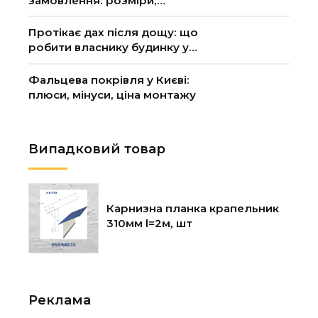
замовлення: розміри,
матеріал, ціна
Протікає дах після дощу: що
робити власнику будинку у
Києві
Фальцева покрівля у Києві:
плюси, мінуси, ціна монтажу
Випадковий товар
Карнизна планка крапельник
310мм l=2м, шт
Реклама