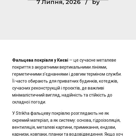
7 Липня, 2026
by
Фальцева покрівля у Києві
— це сучасне металеве
покриття з акуратними вертикальними лініями,
герметичними з’єднаннями і довгим терміном служби.
Її часто обирають для приватних будинків, котеджів,
сучасних реконструкцій і проєктів, де важливі
мінімалістичний вигляд, надійність та стійкість до
складної погоди.
У Strikha фальцеву покрівлю розглядають не як
окремий матеріал, а як систему: основа, гідроізоляція,
вентиляція, металеві картини, примикання, ендови,
карнизи, ковпаки, планки та водовідведення. Якщо хоч