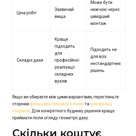
Може бути
Зазвичай
нижчою через
Ціна робіт
вища
швидший
монтаж
Краще
підходить
Підходить не
для
для всіх
Складні дахи
професійної
нестандартних
реалізації
рішень
складних
вузлів
Якщо ви обираєте між цими варіантами, перегляньте
сторінки
фальцева покрівля у Києві
та
клік фальц
покрівля
. Для конкретного будинку рішення краще
приймати після огляду геометрії даху.
Скільки коштує