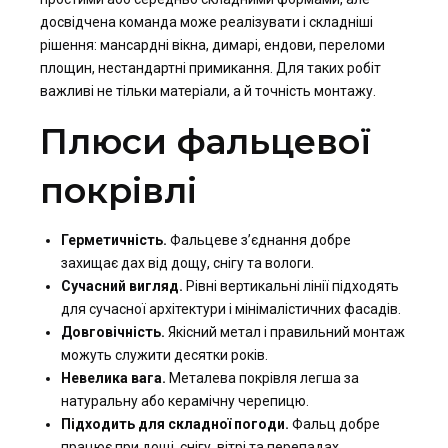
досвідчена команда може реалізувати і складніші
рішення: мансардні вікна, димарі, ендови, переломи
площин, нестандартні примикання. Для таких робіт
важливі не тільки матеріали, а й точність монтажу.
Плюси фальцевої
покрівлі
Герметичність.
Фальцеве з’єднання добре
захищає дах від дощу, снігу та вологи.
Сучасний вигляд.
Рівні вертикальні лінії підходять
для сучасної архітектури і мінімалістичних фасадів.
Довговічність.
Якісний метал і правильний монтаж
можуть служити десятки років.
Невелика вага.
Металева покрівля легша за
натуральну або керамічну черепицю.
Підходить для складної погоди.
Фальц добре
працює при дощі, снігу, вітрі та перепадах