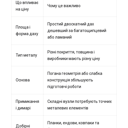
Що впливає
Чому це важливо
на ціну
Простий двоскатний дах
Площа і
дешевший за багатощипцевий
форма даху
або ламаний
Різні покриття, товщина і
Тип металу
виробники мають різну ціну
Погана геометрія або слабка
Основа
конструкція збільшують
підготовчі роботи
Примикання
Складні вузли потребують точних
і димарі
металевих елементів
Планки, ендови, ковпаки та
Добірні