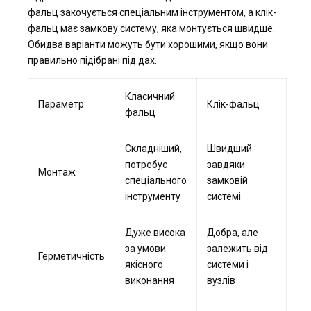
фальц закочується спеціальним інструментом, а клік-
фальц має замкову систему, яка монтується швидше.
Обидва варіанти можуть бути хорошими, якщо вони
правильно підібрані під дах.
Класичний
Параметр
Клік-фальц
фальц
Складніший,
Швидший
потребує
завдяки
Монтаж
спеціального
замковій
інструменту
системі
Дуже висока
Добра, але
за умови
залежить від
Герметичність
якісного
системи і
виконання
вузлів