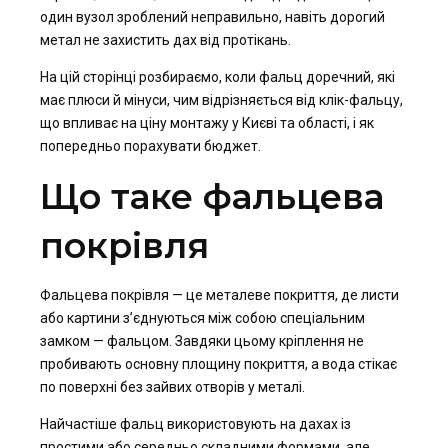
один вузол зроблений неправильно, навіть дорогий
метал не захистить дах від протікань.
На цій сторінці розбираємо, коли фальц доречний, які
має плюси й мінуси, чим відрізняється від клік-фальцу,
що впливає на ціну монтажу у Києві та області, і як
попередньо порахувати бюджет.
Що таке фальцева
покрівля
Фальцева покрівля — це металеве покриття, де листи
або картини з’єднуються між собою спеціальним
замком — фальцом. Завдяки цьому кріплення не
пробивають основну площину покриття, а вода стікає
по поверхні без зайвих отворів у металі.
Найчастіше фальц використовують на дахах із
простими або середньо складними формами, але