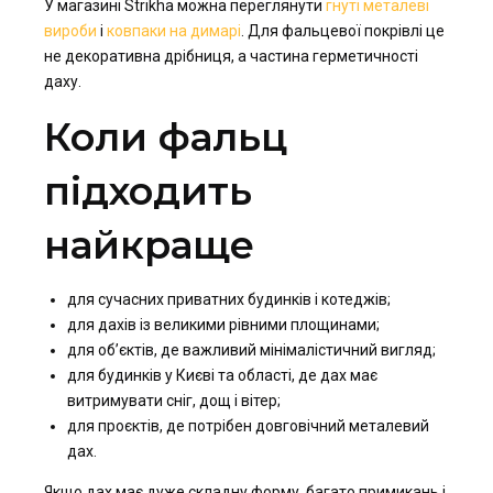
У магазині Strikha можна переглянути
гнуті металеві
вироби
і
ковпаки на димарі
. Для фальцевої покрівлі це
не декоративна дрібниця, а частина герметичності
даху.
Коли фальц
підходить
найкраще
для сучасних приватних будинків і котеджів;
для дахів із великими рівними площинами;
для об’єктів, де важливий мінімалістичний вигляд;
для будинків у Києві та області, де дах має
витримувати сніг, дощ і вітер;
для проєктів, де потрібен довговічний металевий
дах.
Якщо дах має дуже складну форму, багато примикань і