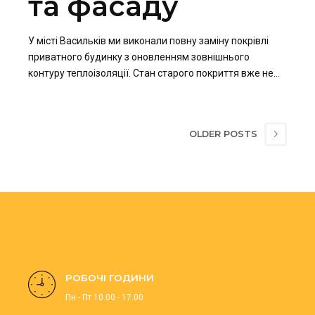
та фасаду
У місті Васильків ми виконали повну заміну покрівлі
приватного будинку з оновленням зовнішнього
контуру теплоізоляції. Стан старого покриття вже не
забезпечував належного захисту, тому замовник
прийняв рішення про комплексні роботи з модернізації.
OLDER POSTS
РОБОЧІ ГОДИНИ
Пн - Пт 10.00 - 17.00