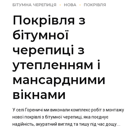
БІТУМНА ЧЕРЕПИЦЯ
НОВА
ПОКРІВЛЯ
Покрівля з
бітумної
черепиці з
утепленням і
мансардними
вікнами
У селі Гореничі ми виконали комплекс робіт з монтажу
нової покрівлі з бітумної черепиці, яка поєднує
надійність, акуратний вигляд та тишу під час дощу.
Матеріал ідеально підійшов для будинку з сучасною
архітектурою та складною геометрією даху.