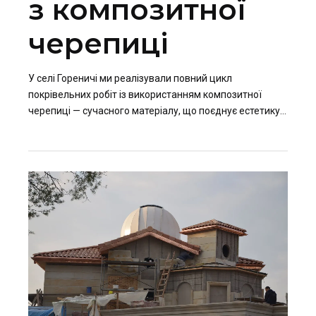
з композитної
черепиці
У селі Гореничі ми реалізували повний цикл
покрівельних робіт із використанням композитної
черепиці — сучасного матеріалу, що поєднує естетику
натуральної покрівлі з високою міцністю та
довговічністю.