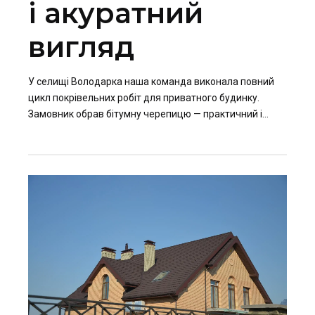
і акуратний
вигляд
У селищі Володарка наша команда виконала повний
цикл покрівельних робіт для приватного будинку.
Замовник обрав бітумну черепицю — практичний і
надійний матеріал, що забезпечує чудову
герметичність, гарний зовнішній вигляд та тишу під час
дощу.