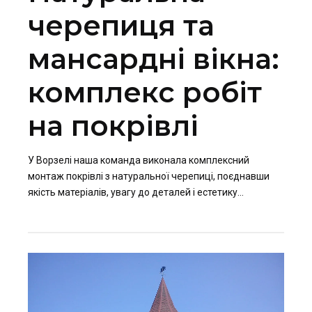
черепиця та
мансардні вікна:
комплекс робіт
на покрівлі
У Ворзелі наша команда виконала комплексний
монтаж покрівлі з натуральної черепиці, поєднавши
якість матеріалів, увагу до деталей і естетику
архітектурного задуму. Такий тип покриття не лише
додає будинку респектабельного вигляду, а й гарантує
довговічність, перевірену поколіннями.