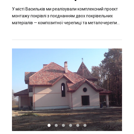
У місті Васильків ми реалізували комплексний проєкт
монтажу покрівлі з поєднанням двох покрівельних
матеріалів — композитної черепиці та металочерепиці.
Такий підхід дозволив об’єднати довговічність,
функціональність та візуальну цілісність покриття для
різних частин будівлі.