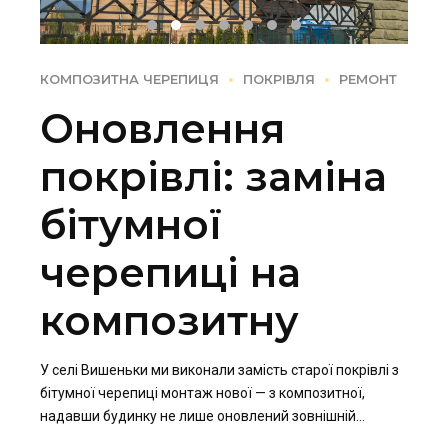
КОМПОЗИТНА ЧЕРЕПИЦЯ
ПОКРІВЛЯ
РЕМОНТ
Оновлення
покрівлі: заміна
бітумної
черепиці на
композитну
У селі Вишеньки ми виконали замість старої покрівлі з
бітумної черепиці монтаж нової — з композитної,
надавши будинку не лише оновлений зовнішній
вигляд, а й підвищений рівень захисту та