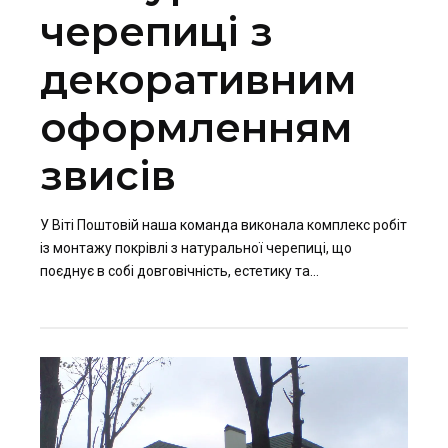
черепиці з
декоративним
оформленням
звисів
У Віті Поштовій наша команда виконала комплекс робіт
із монтажу покрівлі з натуральної черепиці, що
поєднує в собі довговічність, естетику та
енергоефективність. Такий тип покриття обирають ті,
хто цінує природні матеріали, благородний зовнішній
вигляд та перевірену часом якість.