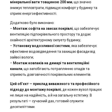
мінеральної вати товщиною 200 мм
, що значно
знижує тепловтрати, підвищує комфорт у будинку та
сприяє енергоефективності.
Додатково було виконано:
–
Монтаж софіта на звисах покрівлі
, що забезпечує
вентиляцію підпокрівельного простору та додає
охайності архітектурному силуету будинку;
–
Установку водозливної системи
, яка забезпечує
ефективне водовідведення та захищає фасади від
зайвої вологи;
–
Монтаж ковпаків на димарі та вентиляційні
канали
, що запобігають потраплянню опадів та
сприяють довговічності покрівельних елементів.
Цей об’єкт — приклад виваженого та професійного
підходу до монтажу покрівлі
, де кожен вузол працює
не лише на надійність, а й на загальну естетику. В
результаті — сучасний дах, готовий служити
десятиліттями.