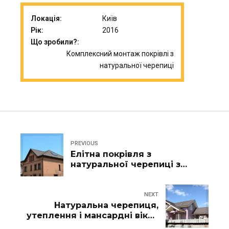
Локація:
Київ
Рік:
2016
Що зробили?:
Комплексний монтаж покрівлі з
натуральної черепиці
PREVIOUS
Елітна покрівля з
натуральної черепиці з
утепленням та завершеним
оздобленням
NEXT
Натуральна черепиця,
утеплення і мансардні вікна
— дах, що дихає комфортом