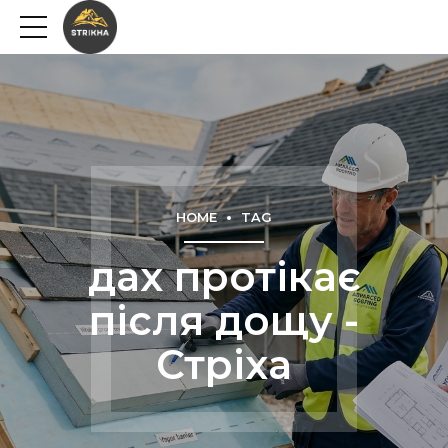
HOME
TAG
дах протікає
після дощу -
Стріха