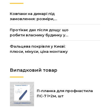
Ковпаки на димарі під
замовлення: розміри,
матеріал, ціна
Протікає дах після дощу: що
робити власнику будинку у
Києві
Фальцева покрівля у Києві:
плюси, мінуси, ціна монтажу
Випадковий товар
П-планка для профнастила
ПС-7 l=2м, шт