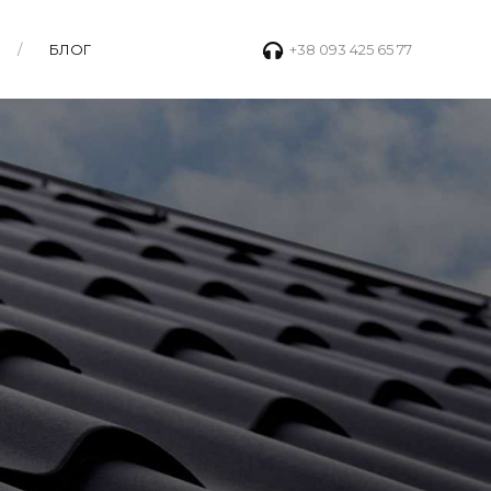
БЛОГ
+38 093 425 65 77
d