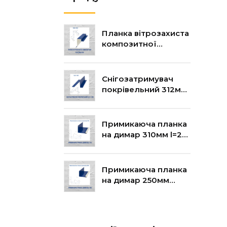
Планка вітрозахиста
композитної
черепиці 250мм
l=2м, шт
Снігозатримувач
покрівельний 312мм
l=2м
Примикаюча планка
на димар 310мм l=2м,
шт
Примикаюча планка
на димар 250мм
l=2м, шт