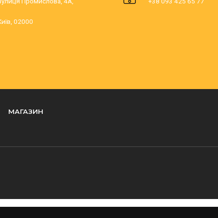
вулиця Промислова, 4А,
+38 093 425 65 77
Київ, 02000
МАГАЗИН