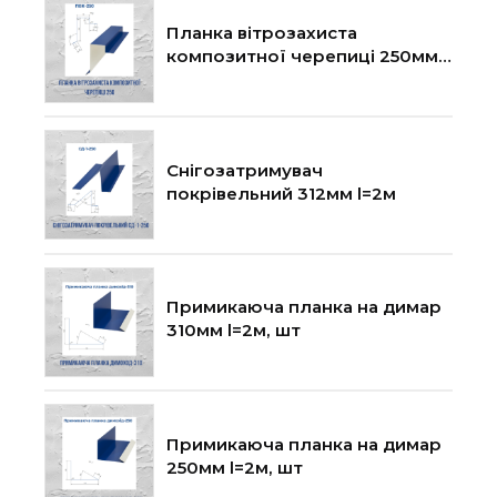
Планка вітрозахиста
композитної черепиці 250мм
l=2м, шт
Снігозатримувач
покрівельний 312мм l=2м
Примикаюча планка на димар
310мм l=2м, шт
Примикаюча планка на димар
250мм l=2м, шт