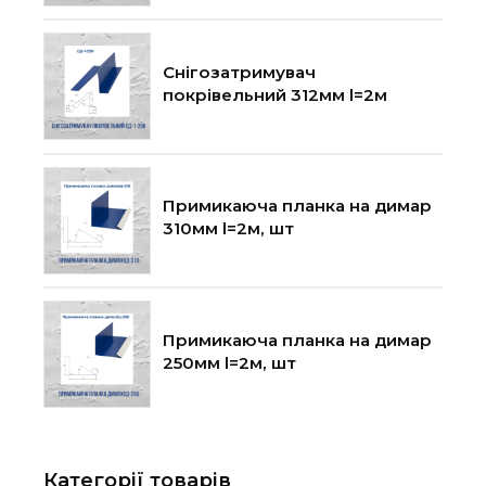
Снігозатримувач
покрівельний 312мм l=2м
Примикаюча планка на димар
310мм l=2м, шт
Примикаюча планка на димар
250мм l=2м, шт
Категорії товарів