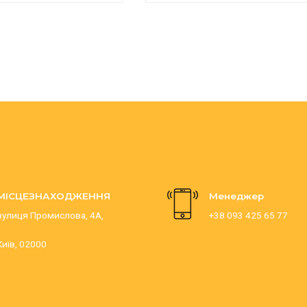
МІСЦЕЗНАХОДЖЕННЯ
Менеджер
вулиця Промислова, 4А,
+38 093 425 65 77
Київ, 02000