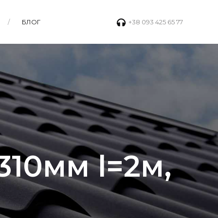
БЛОГ
+38 093 425 65 77
10мм l=2м,