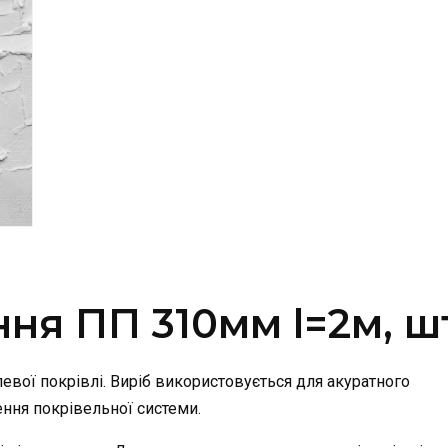
ня ПП 310мм l=2м, ш
вої покрівлі. Виріб використовується для акуратного
ення покрівельної системи.