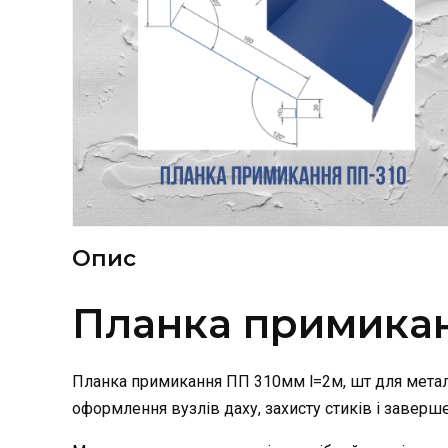
Опис
Планка примикан
Планка примикання ПП 310мм l=2м, шт для метале
оформлення вузлів даху, захисту стиків і заверш