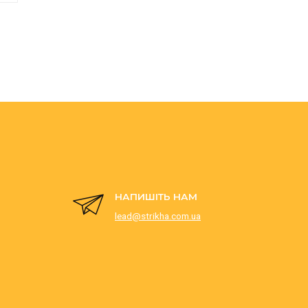
НАПИШІТЬ НАМ
lead@strikha.com.ua