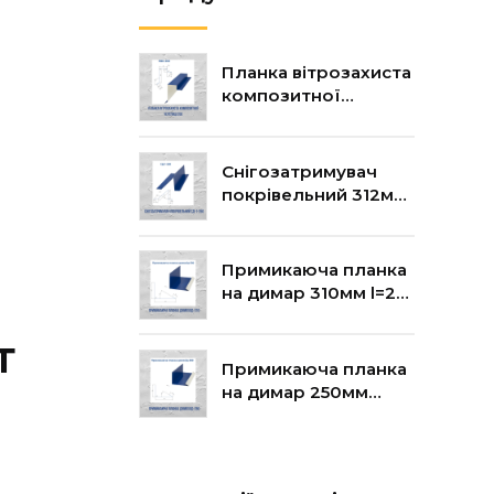
Планка вітрозахиста
композитної
черепиці 250мм
l=2м, шт
Снігозатримувач
покрівельний 312мм
l=2м
Примикаюча планка
на димар 310мм l=2м,
шт
т
Примикаюча планка
на димар 250мм
l=2м, шт